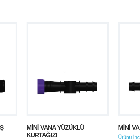
IŞ
MİNİ VANA YÜZÜKLÜ
MİNİ V
KURTAĞIZI
Ürünü İnc