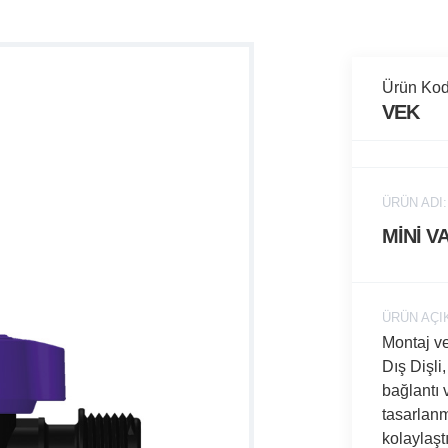
Ürün Kod
VEK
ÜRÜN ADI:
MİNİ V
ÜRÜN AÇI
Montaj v
Dış Dişli
bağlantı 
tasarlanmı
kolaylaşt