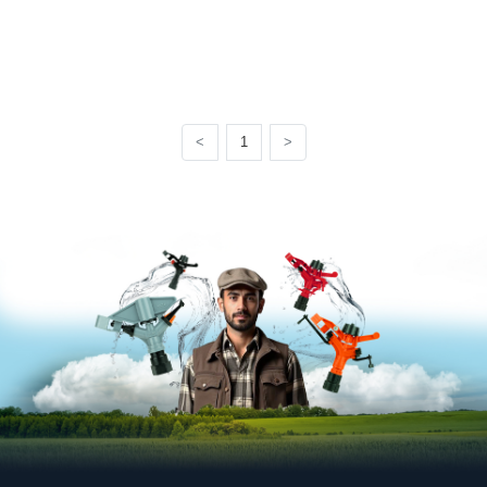
<
1
>