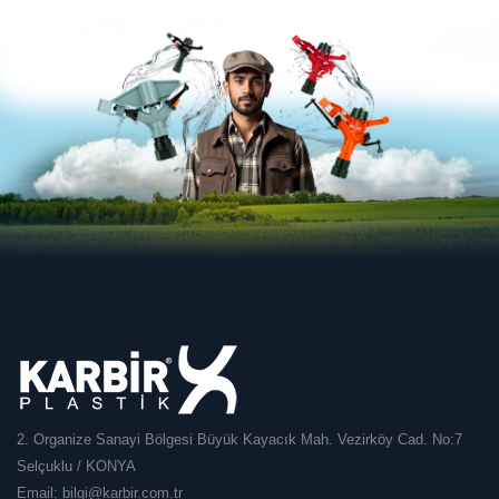
2. Organize Sanayi Bölgesi Büyük Kayacık Mah. Vezirköy Cad. No:7
Selçuklu / KONYA
Email:
bilgi@karbir.com.tr