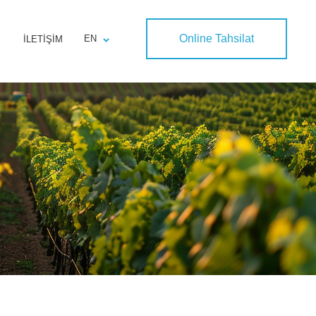
Online Tahsilat
EN
İLETIŞIM