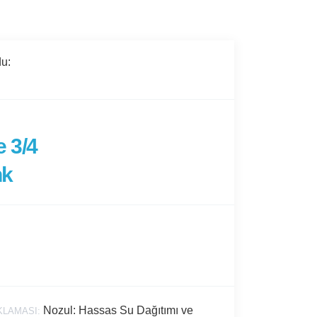
u:
e 3/4
nk
Nozul: Hassas Su Dağıtımı ve
KLAMASI: