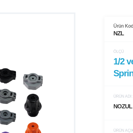
Ürün Kod
NZL
ÖLÇÜ
1/2 v
Spri
ÜRÜN ADI:
NOZUL
ÜRÜN AÇI