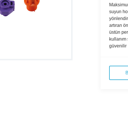
Maksimum
suyun ho
yönlendir
artıran ö
üstün per
kullanım 
güvenilir 
B