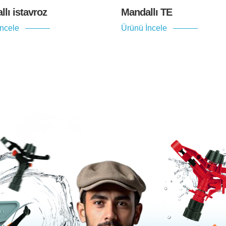
lı istavroz
Mandallı TE
İncele
Ürünü İncele